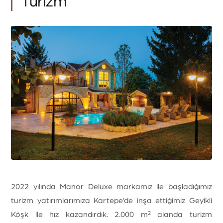
Turizm
İnşaat
İthalat
E-Ticaret
Turizm
Yatırım
Ödeme Sistemleri
2022 yılında Manor Deluxe markamız ile başladığımız
turizm yatırımlarımıza Kartepe’de inşa ettiğimiz Geyikli
Köşk ile hız kazandırdık. 2.000 m² alanda turizm